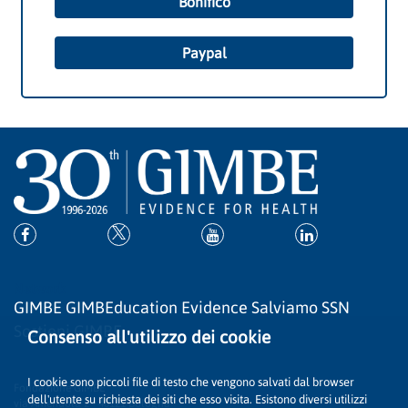
Bonifico
Paypal
Network
GIMBE
GIMBEducation
Evidence
Salviamo SSN
Sostieni GIMBE
Consenso all'utilizzo dei cookie
Contatti
I cookie sono piccoli file di testo che vengono salvati dal browser
Fondazione GIMBE
dell'utente su richiesta dei siti che esso visita. Esistono diversi utilizzi
via Amendola 2 - 40121 Bologna