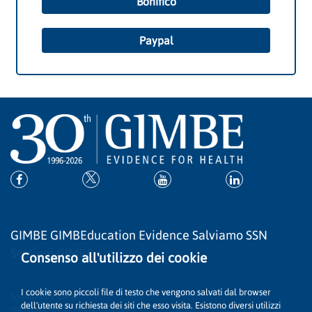
Bonifico
Paypal
Network
GIMBE
GIMBEducation
Evidence
Salviamo SSN
Sostieni GIMBE
Consenso all'utilizzo dei cookie
Contatti
I cookie sono piccoli file di testo che vengono salvati dal browser
Fondazione GIMBE
dell'utente su richiesta dei siti che esso visita. Esistono diversi utilizzi
via Amendola 2 - 40121 Bologna