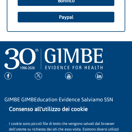
Bonifico
Paypal
Network
GIMBE
GIMBEducation
Evidence
Salviamo SSN
Sostieni GIMBE
Consenso all'utilizzo dei cookie
Contatti
I cookie sono piccoli file di testo che vengono salvati dal browser
Fondazione GIMBE
dell'utente su richiesta dei siti che esso visita. Esistono diversi utilizzi
via Amendola 2 - 40121 Bologna